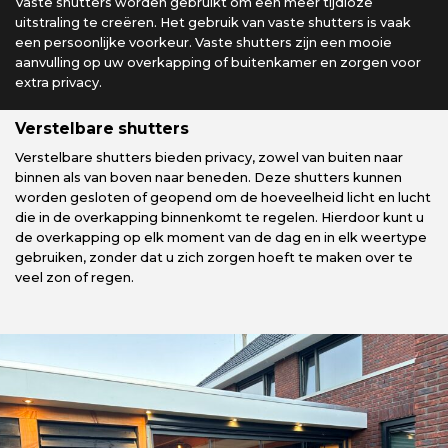
Vaste shutters worden gebruikt om een meer tijdloze
uitstraling te creëren. Het gebruik van vaste shutters is vaak
een persoonlijke voorkeur. Vaste shutters zijn een mooie
aanvulling op uw overkapping of buitenkamer en zorgen voor
extra privacy.
Verstelbare shutters
Verstelbare shutters bieden privacy, zowel van buiten naar
binnen als van boven naar beneden. Deze shutters kunnen
worden gesloten of geopend om de hoeveelheid licht en lucht
die in de overkapping binnenkomt te regelen. Hierdoor kunt u
de overkapping op elk moment van de dag en in elk weertype
gebruiken, zonder dat u zich zorgen hoeft te maken over te
veel zon of regen.