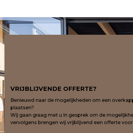
VRIJBLIJVENDE OFFERTE?
Benieuwd naar de mogelijkheden om een overkappi
plaatsen?
Wij gaan graag met u in gesprek om de mogelijkh
vervolgens brengen wij vrijblijvend een offerte voor 