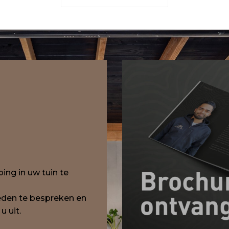
ng in uw tuin te
eden te bespreken en
u uit.