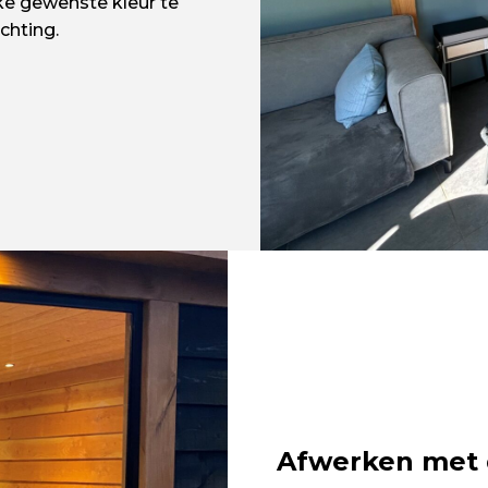
lke gewenste kleur te
chting.
Afwerken met 