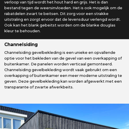
verloop van tijd wordt het hout hard en grijs. Het is dan
bestand tegen de weersinvloeden. Het is ook mogelijk om de
rabatdelen zwart te beitsen. Dit zorg voor een strakke
uitstraling en zorgt ervoor dat de levensduur verlengd wordt.
Ook kan het blank gebeitst worden om de blanke douglas
kleur te behouden.
Channelsiding
Channelsiding gevelbekleding is een unieke en opvallende
optie voor het bekleden van de gevel van een overkapping of
buitenkamer. De panelen worden verticaal gemonteerd.
Channelsiding gevelbekleding wordt vaak gebruikt om een
overkapping of buitenkamer een meer moderne uitstraling te
geven. Deze gevelbekleding kan worden afgewerkt met een
transparante of zwarte afwerkbeits.