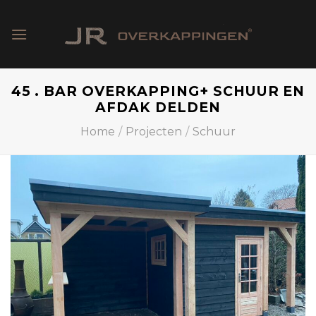
Skip
to
content
45 . BAR OVERKAPPING+ SCHUUR EN
AFDAK DELDEN
Home
/
Projecten
/
Schuur