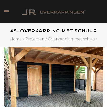
Skip
to
content
49. OVERKAPPING MET SCHUUR
Home
/
Projecten
/
Overkapping met schuur