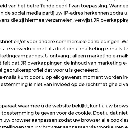
leid van het betreffende bedrijf van toepassing. Wannee
n de social media partij uw IP-adres herkennen zodra u 
ens die zij hiermee verzamelen, verwijst JR overkappin
wsbrief en/of voor andere commerciële aanbiedingen. Wan
te verwerken met als doel om u marketing e-mails te 
arketingcampagnes. U ontvangt alleen marketing e-mai
eit dat JR overkappingen de inhoud van marketing e-
gebruikersprofiel dat voor u is gecreëerd.
mails kunt door u op elk gewenst moment worden inget
toestemming is niet van invloed op de rechtmatigheid v
 apparaat waarmee u de website bekijkt, kunt u uw brow
u toestemming te geven voor de cookie. Doet u dat niet
an uw browser aanpassen zodat uw browser alle cookies
nstellingen van uw browser aanpassen via voorkeuren en