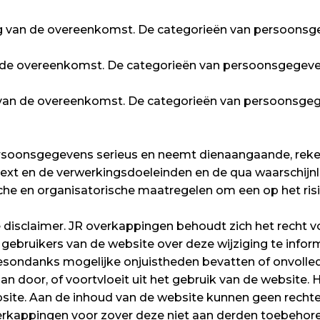
ng van de overeenkomst. De categorieën van persoonsge
 de overeenkomst. De categorieën van persoonsgegeven
 van de overeenkomst. De categorieën van persoonsgeg
soonsgegevens serieus en neemt dienaangaande, reken
xt en de verwerkingsdoeleinden en de qua waarschijnlij
che en organisatorische maatregelen om een op het ris
disclaimer. JR overkappingen behoudt zich het recht voo
f gebruikers van de website over deze wijziging te info
sondanks mogelijke onjuistheden bevatten of onvolled
aan door, of voortvloeit uit het gebruik van de websit
bsite. Aan de inhoud van de website kunnen geen rechte
rkappingen voor zover deze niet aan derden toebehore