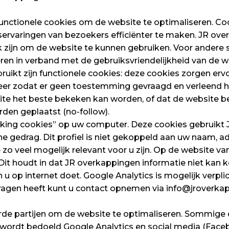
nctionele cookies om de website te optimaliseren. Coo
rvaringen van bezoekers efficiënter te maken. JR ove
jk zijn om de website te kunnen gebruiken. Voor andere
ren in verband met de gebruiksvriendelijkheid van de 
ruikt zijn functionele cookies: deze cookies zorgen er
eer zodat er geen toestemming gevraagd en verleend h
e het beste bekeken kan worden, of dat de website ber
den geplaatst (no-follow).
ing cookies” op uw computer. Deze cookies gebruikt J
e gedrag. Dit profiel is niet gekoppeld aan uw naam, ad
 zo veel mogelijk relevant voor u zijn. Op de website 
it houdt in dat JR overkappingen informatie niet kan k
u op internet doet. Google Analytics is mogelijk verpl
vragen heeft kunt u contact opnemen via info@jroverkap
de partijen om de website te optimaliseren. Sommige 
ordt bedoeld Google Analytics en social media (Faceb