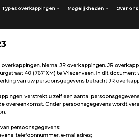
Types overkappingen
Mogelijkheden
Over ons
23
n. JR overkappingen, hierna: JR overkappingen. JR overk
urgstraat 40 (7671XM) te Vriezenveen. In dit documen
erking van uw persoonsgegevens betracht JR overkappi
appingen, verstrekt u zelf een aantal persoonsgegeven
 de overeenkomst. Onder persoonsgegevens wordt vers
on.
 van persoonsgegevens:
vens, telefoonnummer, e-mailadres;