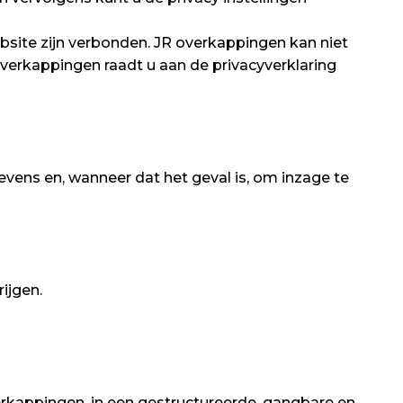
bsite zijn verbonden. JR overkappingen kan niet
erkappingen raadt u aan de privacyverklaring
evens en, wanneer dat het geval is, om inzage te
ijgen.
rkappingen, in een gestructureerde, gangbare en